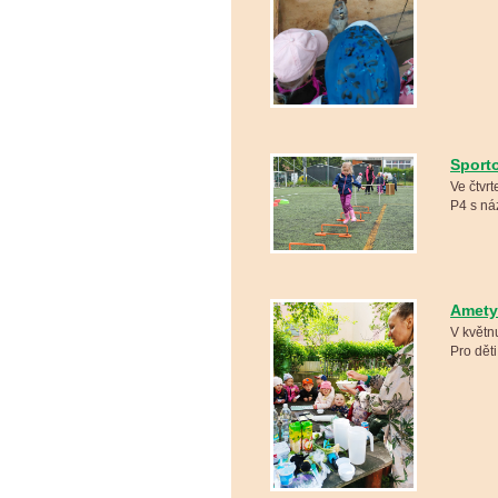
Sport
Ve čtvr
P4 s ná
Amety
V květn
Pro dět