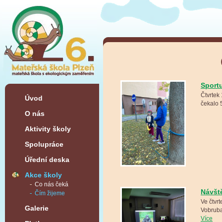
Sport
Čtvrtek
Úvod
čekalo 
O nás
Aktivity školy
Spolupráce
Úřední deska
Akce školy
Co nás čeká
Návšt
Čím žijeme
Ve čtvr
Galerie
Vobruba
Více