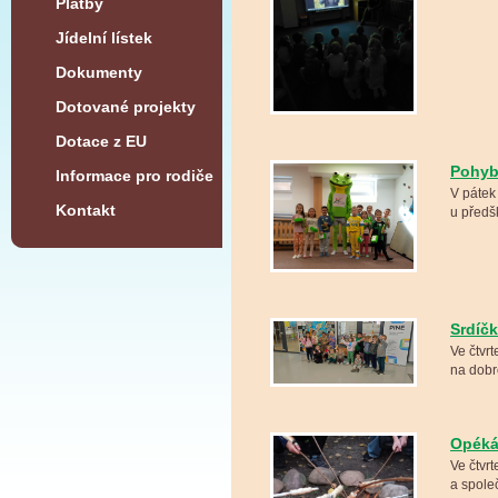
Platby
Jídelní lístek
Dokumenty
Dotované projekty
Dotace z EU
Pohyb
Informace pro rodiče
V pátek
Kontakt
u předš
Srdíčk
Ve čtvrt
na dobr
Opéká
Ve čtvr
a spole