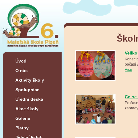
Škol
Velik
Konec b
Úvod
počasí v
Více
O nás
Aktivity školy
Spolupráce
Co se 
Úřední deska
Po čase
zahrady
Akce školy
Galerie
Platby
Jídelní lístek