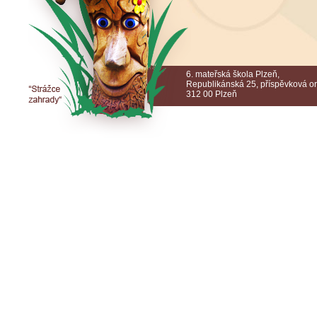
6. mateřská škola Plzeň,
Republikánská 25, příspěvková o
312 00 Plzeň