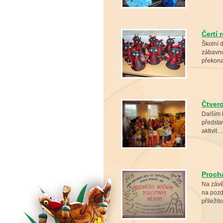
Čertí 
Školní d
zábavno
překon
Čtver
Dalším 
předsta
aktivit
Proch
Na závě
na pozd
příleži