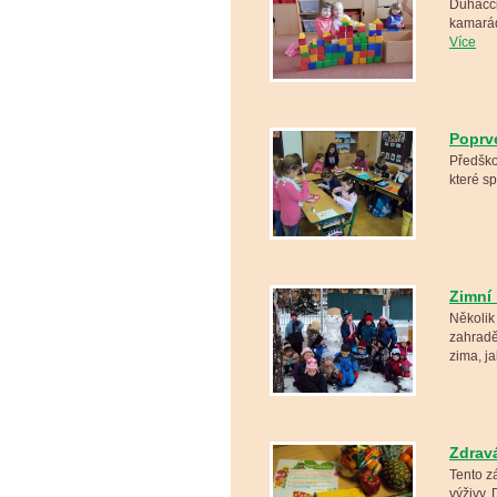
Duháčci
kamarády
Více
Poprvé
Předškol
které s
Zimní
Několik
zahradě
zima, 
Zdrav
Tento z
výživy. 